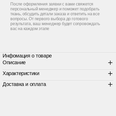
После оформления заявки с вами свяжется
персональный менеджер и поможет подобрать
ткань, обсудить детали заказа и ответить на все
вопросы. От первого выбора до готового
результата, ваш менеджер будет сопровождать
вас на каждом этапе
Инфомация о товаре
Описание
Характеристики
Возможно изготовление в любом размере. Каркас
Доставка и оплата
выполнен из бруса и фанеры.
Общие габариты, Д×Г×В
180х100х75 (85) см
Подлокотники
8 см
Каркас
цельный сосновый брус и
Срок изготовления изделия составляет 45 календарных
фанера
дней. Заказ оформляется по предоплате 70%,
Подушки спинки
синтепух
оставшиеся 30% оплачиваются после получения
Подушка сиденья
фотографии готового изделия.
мемори фоам (для отдыха)