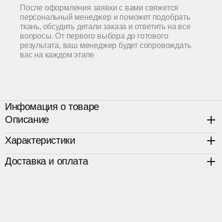
После оформления заявки с вами свяжется
персональный менеджер и поможет подобрать
ткань, обсудить детали заказа и ответить на все
вопросы. От первого выбора до готового
результата, ваш менеджер будет сопровождать
вас на каждом этапе
Инфомация о товаре
Описание
Характеристики
Наше самое мягкое изголовье!
Кровать Бридж - мягкое изголовье кровати разделено на
Доставка и оплата
две подушки, набитые мягким эргономичным
Габариты на матрас 180*200,
192х 215 х110см
наполнителем. Кровать особенно понравится тем, кто
Д×Г×В
любит проводить время в кровати, за чтением или
Высота царги
35 см
Срок изготовления изделия составляет 45 календарных
просмотром кино.
Каркас
цельный сосновый брус и
дней. Заказ оформляется по предоплате 70%,
фанера
оставшиеся 30% оплачиваются после получения
Возможно изготовление в любом размере.
Чехол
съемный чехол на царге
фотографии готового изделия.