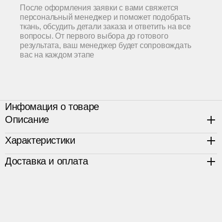
После оформления заявки с вами свяжется
персональный менеджер и поможет подобрать
ткань, обсудить детали заказа и ответить на все
вопросы. От первого выбора до готового
результата, ваш менеджер будет сопровождать
вас на каждом этапе
Инфомация о товаре
Описание
Характеристики
Оригинальное изголовье этой кровати с очень мягкой
спинкой кровати. Любители читать новости или книгу в
Доставка и оплата
кровати безусловно оценят!
Габариты на матрас 180*200,
194х 214 х110см
Д×Г×В
Возможно изготовление в любом размере.
Высота царги
26 см
Срок изготовления изделия составляет 45 календарных
Каркас
цельный сосновый брус и
дней. Заказ оформляется по предоплате 70%,
фанера
оставшиеся 30% оплачиваются после получения
Чехол
несъемный чехол на царге
фотографии готового изделия.